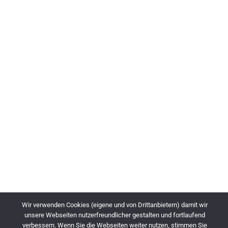
Wir verwenden Cookies (eigene und von Drittanbietern) damit wir
unsere Webseiten nutzerfreundlicher gestalten und fortlaufend
verbessern. Wenn Sie die Webseiten weiter nutzen, stimmen Sie